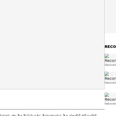
RECO
ು ಡಾ.ಶ್ರೀ.ಶಿವಮೂರ್ತಿ ಶಿವಾಚಾರ್ಯ ಶ್ರೀ ಸಲಹೆರೈತರೊಂದಿಗೆ