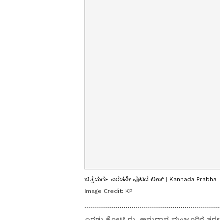
ಚಿತ್ರದುರ್ಗ ಎರಡನೇ ಪುಟದ ಲೀಡ್ | Kannada Prabha
Image Credit:
KP
ಎರಡು ಕೋಟಿ ರು. ಅನುದಾನ ಮಂಜೂರಿಗೆ ತರಳಬಾಳ