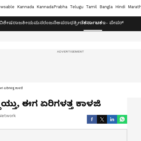
wsable
Kannada
KannadaPrabha
Telugu
Tamil
Bangla
Hindi
Marath
ವಿಶೇಷ
ರಾಜಕೀಯ
ಮನರಂಜನೆ
ಅಪರಾಧ
ಕ್ರೀಡೆ
ಕರ್ನಾಟಕ
ಇ- ಪೇಪರ್
 ಈಗ ಏರಿಗಳತ್ತ ಕಾಳಜಿ
ದಾಯ್ತು, ಈಗ ಏರಿಗಳತ್ತ ಕಾಳಜಿ
Network