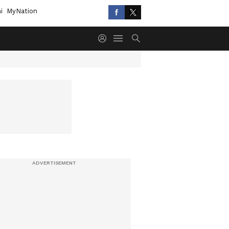
i
MyNation