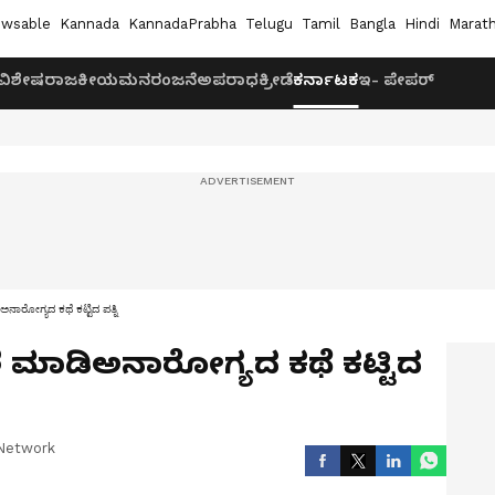
wsable
Kannada
KannadaPrabha
Telugu
Tamil
Bangla
Hindi
Marath
ವಿಶೇಷ
ರಾಜಕೀಯ
ಮನರಂಜನೆ
ಅಪರಾಧ
ಕ್ರೀಡೆ
ಕರ್ನಾಟಕ
ಇ- ಪೇಪರ್
ಾರೋಗ್ಯದ ಕಥೆ ಕಟ್ಟಿದ ಪತ್ನಿ
 ಮಾಡಿಅನಾರೋಗ್ಯದ ಕಥೆ ಕಟ್ಟಿದ
Network