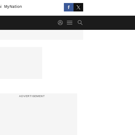
i
MyNation