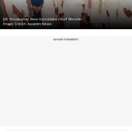
DK Shivakumar New Karnataka Chief Minister
Image Credit:
Asianet News