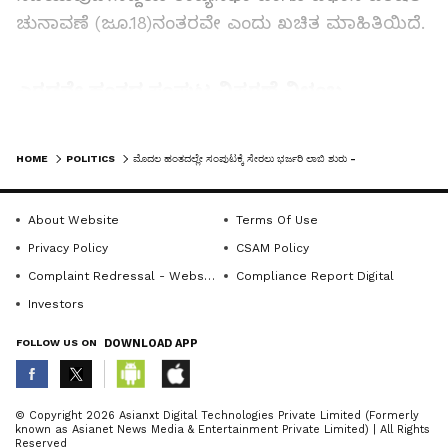
ಚುನಾವಣೆ (ಜೂ.18)ನಂತರವೇ ಎಂದು ಖಚಿತ ಮಾಹಿತಿಯಿದೆ.
ಎರಡನೇ ಹಂತದ ಸಂಪುಟ ವಿಸ್ತರಣೆ ವಿಳಂಬ
ಹೀಗೆ ಎರಡನೇ ಹಂತದ ಸಂಪುಟ ವಿಸ್ತರಣೆ
LATEST VIDEOS
ವಿಳಂಬವಾಗಲಿರುವ ಕಾರಣ ಬುಧವಾರದ ಮೊದಲ
HOME
POLITICS
ಮೊದಲ ಹಂತದಲ್ಲೇ ಸಂಪುಟಕ್ಕೆ ಸೇರಲು ಭರ್ಜರಿ ಲಾಬಿ ಶುರು - 2ನೇ ಹಂತ ತಡವಾಗುತ್ತೆಂಬ ಕಾರಣ
ಹಂತದಲ್ಲೇ ತಮ್ಮ ಹೆಸರು ಸೇರ್ಪಡೆಯಾಗುವಂತೆ ಮಾಡಲು
ಹಿರಿಯ ಸಚಿವರೇ ಪ್ರಬಲ ಲಾಬಿ ಆರಂಭಿಸಿದ್ದಾರೆ. ಹೀಗಾಗಿ
About Website
Terms Of Use
ಮೊದಲ ಹಂತದಲ್ಲಿ ಸಿಎಂ ಹೊರತುಪಡಿಸಿ 8 ಮಂದಿಯನ್ನು
Privacy Policy
CSAM Policy
ಸೇರಿಸಿಕೊಳ್ಳಬೇಕು ಎಂಬ ಹೈಕಮಾಂಡ್ ಲೆಕ್ಕಾಚಾರ ಉಲ್ಟಾ
Complaint Redressal - Website
Compliance Report Digital
ಆಗುವ ಸಾಧ್ಯತೆಯೂ ಇದೆ ಎನ್ನಲಾಗುತ್ತಿದೆ.
Investors
FOLLOW US ON
DOWNLOAD APP
Related Articles
ABOUT THE AUTHOR
© Copyright 2026 Asianxt Digital Technologies Private Limited (Formerly
ಇದೀಗ ಮೌನಕ್ಕೆ ಶರಣಾದ ಸಿಎಂ! ಸಿದ್ದು ರಹಸ್ಯ ನಡೆ
known as Asianet News Media & Entertainment Private Limited) | All Rights
Sujatha NR
SN
Reserved