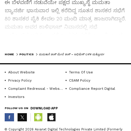
ಈ ಬೆಳವಣಿಗೆ ನಡುವೆಯೇ ಪಕ್ಷದ ಮುಖ್ಯಸ್ಥೆ ಮಮತಾ
ಬ್ಯಾನರ್ಜಿ ಭಾನುವಾರ ಇಲ್ಲಿ ಕರೆದಿದ್ದ ನೂತನ ಶಾಸಕರ ಸಭೆಗೆ
80 ಶಾಸಕರ ಪೈಕಿ ಕೇವಲ 20 ಮಂದಿ ಮಾತ್ರ ಹಾಜರಾಗಿದ್ದಾರೆ.
ಮಮತಾ ಅವರ ಕಾಳಿಘಾಟ್‌ ನಿವಾಸದಲ್ಲಿ ಸಭೆ
ಆಯೋಜಿಸಲಾಗಿತ್ತು. ಆದರೆ ಶಾಸಕರ ಸಭೆಗೆ ನಾಲ್ಕನೇ ಒಂದು
ಭಾಗದಷ್ಟು ಶಾಸಕರು ಗೈರಾಗಿದ್ದ ಕಾರಣ ಸಭೆಯನ್ನೇ
LATEST VIDEOS
ರದ್ದುಗೊಳಿಸಲಾಯಿತು.
HOME
POLITICS
ಮಮತಾಗೆ ಶಾಕ್‌ ಮೇಲೆ ಶಾಕ್‌ - ಅಭಿಷೇಕ್‌ ಬಳಿಕ ಮತ್ತೋರ್ವ ಸಂಸದ ಕಲ್ಯಾಣ್ ಮೇಲೆ ಹಲ್ಲೆ
About Website
Terms Of Use
ಇಬ್ಬರು ನಾಯಕರ ಮೇಲಿನ ದಾಳಿಯಿಂದ ಭೀತಿಗೊಳಗಾಗಿ
Privacy Policy
CSAM Policy
ಶಾಸಕರು ಸಭೆಗೆ ಗೈರಾಗಿದ್ದಾರೆ ಎಂದು ಪಕ್ಷದ ಮೂಲಗಳು
Complaint Redressal - Website
Compliance Report Digital
ಹೇಳಿದ್ದರೆ, ಚುನಾವಣಾ ಫಲಿತಾಂಶದ ಬಳಿಕ ಟಿಎಂಸಿಯಲ್ಲಿ
Investors
ಒಡಕು ಮೂಡಿರುವುದೇ ಶಾಸಕರು ಸಭೆಗೆ ಗೈರಾಗಲು ಕಾರಣ
ಎಂದು ವರದಿಗಳು ಹೇಳಿವೆ.
FOLLOW US ON
DOWNLOAD APP
ABOUT THE AUTHOR
© Copyright 2026 Asianxt Digital Technologies Private Limited (Formerly
Related Articles