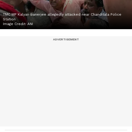
TMC MP Kalyan Banerjee allegedly attacked near Chanditala Police
Station
Image Credit:
ANI