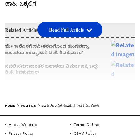
ಜಾತಿ: ಒಕ್ಕಲಿಗ
Related Articles
Read Full Article
ಮೇ 15ರೊಳಗೆ ನವೀಕರಣಗೊಂಡ ತುಂಗಭದ್ರಾ
ಜಲಾಶಯ ಉದ್ಘಾಟನೆ: ಡಿ.ಕೆ. ಶಿವಕುಮಾರ್‌
ನವಲಿ ಸಮಾನಾಂತರ ಜಲಾಶಯ ನಿರ್ಮಾಣಕ್ಕೆ ಬದ್ಧ:
ಡಿ.ಕೆ. ಶಿವಕುಮಾರ್‌
LATEST VIDEOS
HOME
POLITICS
ಇವರೇ ಸಿಎಂ ಡಿಕೆ ಸಂಪುಟದ ನೂತನ ಸೇನಾನಿಗಳು
About Website
Terms Of Use
Privacy Policy
CSAM Policy