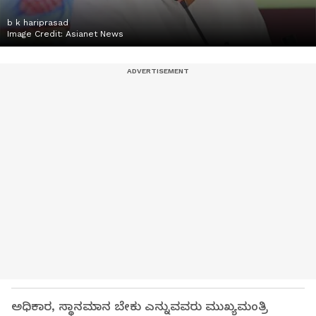
b k hariprasad
Image Credit:
Asianet News
ಅಧಿಕಾರ, ಸ್ಥಾನಮಾನ ಬೇಕು ಎನ್ನುವವರು ಮುಖ್ಯಮಂತ್ರಿ