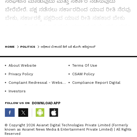
ಸಂಘಟನೆ ಮಾಡುವುದು ಮತ್ತು ಸರ್ಕಾರ ನಡೆಸುವುದು
ಬೇರೆಬೇರೆ. ಪಕ್ಷ ನಡೆಸಲು ಸರ್ಕಾರದಿಂದ ಯಾವ ರೀತಿ ನೆರವು
ಬೇಕು, ಸರ್ಕಾರಕ್ಕೆ ಪಕ್ಷದಿಂದ ಯಾವ ರೀತಿ ಸಹಕಾರ ಬೇಕು
ಎಂಬ ಬಗ್ಗೆ ಚರ್ಚಿಸಲಾಗುವುದು. ಸರ್ಕಾರ ಮತ್ತು ಪಕ್ಷ ಎರಡೂ
ಜೋಡೆತ್ತಿನ ರೀತಿಯಲ್ಲಿ ಮುಂದೆ ಕೆಲಸ ಮಾಡುತ್ತವೆ ಎಂದರು.
LATEST VIDEOS
HOME
POLITICS
ಅಧಿಕಾರ ಬೇಕಾದರೆ ಡಿಕೆ ಜತೆ ಹೋಗಿ: ಹರಿಪ್ರಸಾದ್
ರಾಜ್ಯ ಸರ್ಕಾರವೂ ಕಾಂಗ್ರೆಸ್‌ನ ತತ್ವ, ಸಿದ್ಧಾಂತಗಳ ಮೇಲೆ
About Website
Terms Of Use
ನಡೆಯಬೇಕು. ಸಂವಿಧಾನ ರಕ್ಷಣೆ, ಮಹಾತ್ಮ ಗಾಂಧೀಜಿ ಅವರ
Privacy Policy
CSAM Policy
ಸರ್ವ ಧರ್ಮ ಸಮಭಾವ ತತ್ವದ ಅಡಿ ಸಾಗಬೇಕು.
Complaint Redressal - Website
Compliance Report Digital
ಎಸ್‌ಐಆರ್‌ ಮೂಲಕ ಮತದಾರರ ಹಕ್ಕು ಕಸಿಯುವ ಪ್ರಯತ್ನ
Investors
ಆರಂಭವಾಗಿದ್ದು, ಅದನ್ನು ತಡೆಯಲು ಸರ್ಕಾರ
ಮುಂದಾಗಬೇಕು ಎಂದು ಹೇಳಿದರು.
FOLLOW US ON
DOWNLOAD APP
ABOUT THE AUTHOR
© Copyright 2026 Asianxt Digital Technologies Private Limited (Formerly
Related Articles
known as Asianet News Media & Entertainment Private Limited) | All Rights
Sujatha NR
SN
Reserved