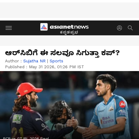
ಕನ್ನಡಪ್ರಭ
ಆರ್‌ಸಿಬಿಗೆ ಈ ಸಲವೂ ಸಿಗುತ್ತಾ ಕಪ್‌?
Author :
Sujatha NR
|
Sports
Published :
May 31 2026, 01:26 PM IST
RCB vs GT IPL 2026 Final