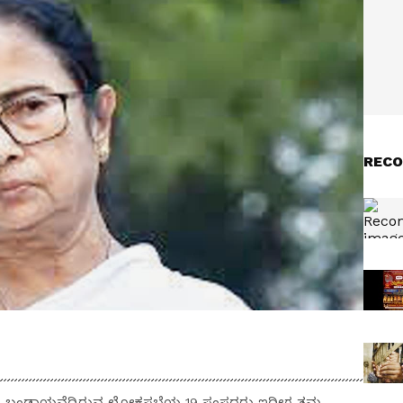
RECO
ಡ ಬಳಿಕ ಬಂಡಾಯವೆದ್ದಿರುವ ಲೋಕಸಭೆಯ 19 ಸಂಸದರು ಇದೀಗ ತಮ್ಮ