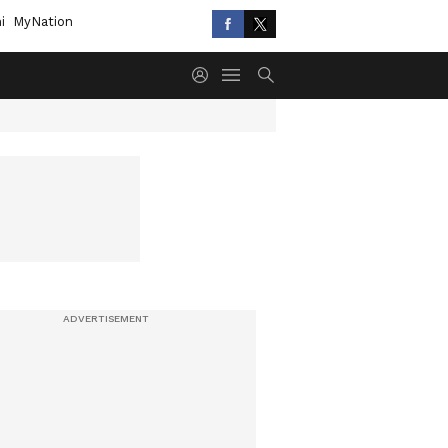
i
MyNation