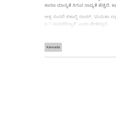
ಕಾರಣ ಮಾನ್ಯತೆ ಸಿಗುವ ಸಾಧ್ಯತೆ ಹೆಚ್ಚಿದೆ.
ಅತ್ತ ಸಂಸದೆ ಶತಾಬ್ದಿ ರಾಯ್‌, ‘ಮಮತಾ ಬ್
6-7 ಸಂಸದರಿದ್ದಾರೆ’ ಎಂದು ಹೇಳಿದ್ದಾರೆ.
Kannada
Stay updated with breaking India
economy, social issues, major
India only on KannadaPrabha 
Related Articles
ABOUT THE AUTHOR
K
KannadaprabhaNewsNetwork
ಕಾಂಗ್ರೆಸ್‌ - ಟಿಎಂಸಿ ವಿಲೀ
ಸನ್ನಿಹಿತ?
ಇದುವರೆಗೂ ಬಂಡಾಯ ಬಣದ ಸಂಸದರು, ಮಮತಾ