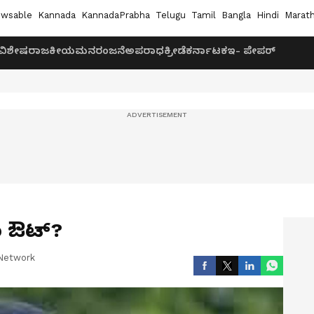
wsable
Kannada
KannadaPrabha
Telugu
Tamil
Bangla
Hindi
Marath
ವಿಶೇಷ
ರಾಜಕೀಯ
ಮನರಂಜನೆ
ಅಪರಾಧ
ಕ್ರೀಡೆ
ಕರ್ನಾಟಕ
ಇ- ಪೇಪರ್
 ಔಟ್‌?
Network