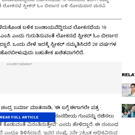
ತೆ ಲೋಕಸಭೆ ಸ್ಪೀಕರ್‌ ಓಂ ಬಿರ್ಲಾರ ಬಳಿ ಸೋಮವಾರ ಮನವಿ
ನೆಲೆ ಕಳೆದುಕೊಂಡ ಬಳಿಕ ಬಂಡಾಯವೆದ್ದಿರುವ ಲೋಕಸಭೆಯ 19
ಂಸಿ ಎಂದು ಗುರುತಿಸುವಂತೆ ಲೋಕಸಭೆ ಸ್ಪೀಕರ್‌ ಓಂ ಬಿರ್ಲಾರ
. ಒಂದು ವೇಳೆ ಇದಕ್ಕೆ ಸ್ಪೀಕರ್‌ ಸಮ್ಮತಿಸಿದರೆ 28 ವರ್ಷಗಳ
ಮತಾ ಹೊರಬೀಳುವುದು ಬಹುತೇಕ ಖಚಿತವಾಗಲಿದೆ.
RELA
ದ್ರ ಬರ್ಮಾ ಮಾತನಾಡಿ, ‘ಈ ಬಗ್ಗೆ ಈಗಾಗಲೇ ಪತ್ರ
್ ಬಳಿ ಹೋಗಿ ನಿಜವಾದ ಟಿಎಂಸಿ ಸಂಸದೀಯ ಗುಂಪನ್ನು ರಚಿಸಲು
READ FULL ARTICLE
ೆ ಕೊಡುವಂತೆ ವಿನಂತಿಸುತ್ತೇವೆ’ ಎಂದು ಹೇಳಿದ್ದಾರೆ. ಈ ಸಂಬಂಧ
ಎಂದೂ ತಿಳಿಸಿದ್ದಾರೆ. ಇವರ ಸಂಖ್ಯೆ 3ನೇ 2ಕ್ಕಿಂತ ಅಧಿಕವಿರುವ