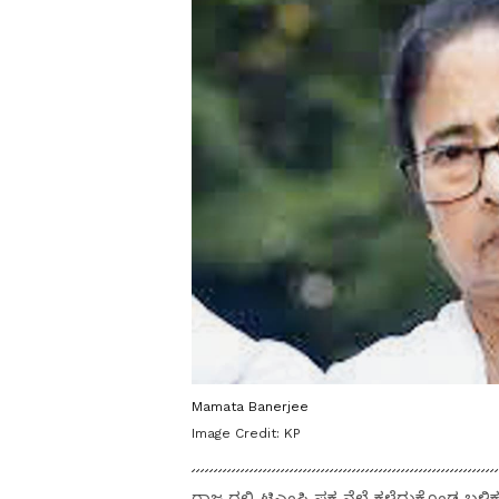
Mamata Banerjee
Image Credit:
KP
ರಾಜ್ಯದಲ್ಲಿ ಟಿಎಂಸಿ ಪಕ್ಷ ನೆಲೆ ಕಳೆದುಕೊಂ