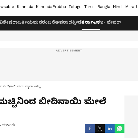
wsable
Kannada
KannadaPrabha
Telugu
Tamil
Bangla
Hindi
Marath
ವಿಶೇಷ
ರಾಜಕೀಯ
ಮನರಂಜನೆ
ಅಪರಾಧ
ಕ್ರೀಡೆ
ಕರ್ನಾಟಕ
ಇ- ಪೇಪರ್
ಂದ ಬೀದಿನಾಯಿ ಮೇಲೆ ವ್ಯಾಪಾರಿ ಹಲ್ಲೆ
 ಮಚ್ಚಿನಿಂದ ಬೀದಿನಾಯಿ ಮೇಲೆ
Network