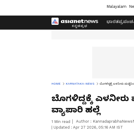
Malayalam
Ne
ಭಾರತ
ಪ್ರಪಂಚ
HOME
KARNATAKA-NEWS
ಬೊಗಳಿದ್ದಕ್ಕೆ ಎಳನೀರು ಮಚ್ಚಿನಿ
ಬೊಗಳಿದ್ದಕ್ಕೆ ಎಳನೀರು
ವ್ಯಾಪಾರಿ ಹಲ್ಲೆ
Author :
KannadaprabhaNews
1
Min read
|
Updated :
Apr 27 2026, 05:16 AM IST