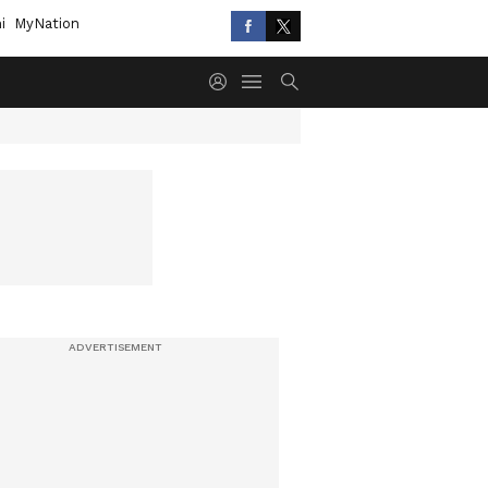
i
MyNation