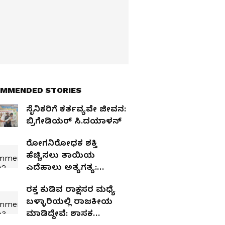
MMENDED STORIES
ಸೈನಿಕರಿಗೆ ಕರ್ತವ್ಯವೇ ಜೀವನ:
ಬ್ರಿಗೇಡಿಯರ್ ಸಿ.ದಯಾಳನ್
ರೋಗನಿರೋಧಕ ಶಕ್ತಿ
ಹೆಚ್ಚಿಸಲು ತಾಯಿಯ
ಎದೆಹಾಲು ಅತ್ಯಗತ್ಯ:
ಡಿಎಚ್‌ಒ ಡಾ.ಟಿ.ಲಿಂಗರಾಜು
ರಕ್ತ ಕುಡಿವ ರಾಕ್ಷಸರ ಮಧ್ಯೆ
ಬಳ್ಳಾರಿಯಲ್ಲಿ ರಾಜಕೀಯ
ಮಾಡಿದ್ದೇವೆ: ಶಾಸಕ