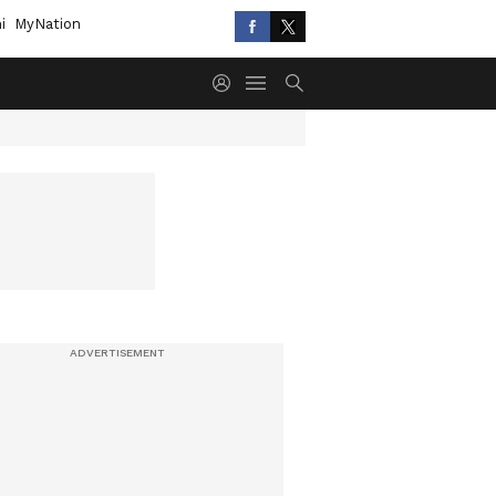
i
MyNation