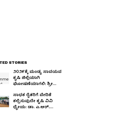
ಜನಾರ್ದನ ರೆಡ್ಡಿ
TED STORIES
೨೦೨೯ಕ್ಕೆ ಮಂಡ್ಯ ಸಾವಯವ
ಕೃಷಿ ಜಿಲ್ಲೆಯಾಗಿ
ಘೋಷಣೆಯಾಗಲಿ: ಶ್ರೀ
ನಿಶ್ಚಲಾನಂದನಾಥ ಸ್ವಾಮೀಜಿ
ಸಾಧಕ ರೈತರಿಗೆ ವೇದಿಕೆ
ಕಲ್ಪಿಸುವುದೇ ಕೃಷಿ ವಿವಿ
ಧ್ಯೇಯ: ಡಾ. ಎ.ಆರ್.
ಕುರುಬರ್