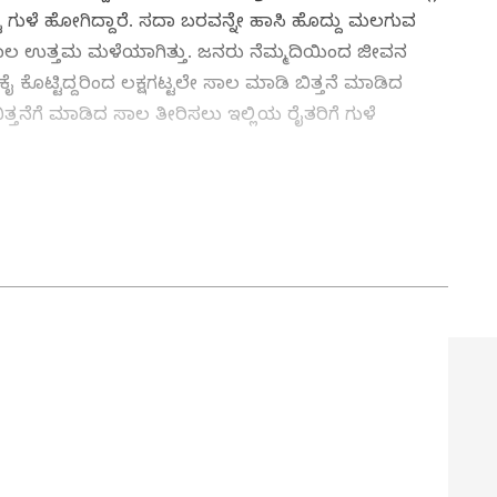
ಟು ಗುಳೆ ಹೋಗಿದ್ದಾರೆ. ಸದಾ ಬರವನ್ನೇ ಹಾಸಿ ಹೊದ್ದು ಮಲಗುವ
ಗಳ ಕಾಲ ಉತ್ತಮ ಮಳೆಯಾಗಿತ್ತು. ಜನರು ನೆಮ್ಮದಿಯಿಂದ ಜೀವನ
ೈ ಕೊಟ್ಟಿದ್ದರಿಂದ ಲಕ್ಷಗಟ್ಟಲೇ ಸಾಲ ಮಾಡಿ ಬಿತ್ತನೆ ಮಾಡಿದ
ತ್ತನೆಗೆ ಮಾಡಿದ ಸಾಲ ತೀರಿಸಲು ಇಲ್ಲಿಯ ರೈತರಿಗೆ ಗುಳೆ
and stories from Vijayanagara district
 on Kannada Prabha. Coverage includes local
, agriculture, tourism (including Hampi and
social issues, and district events.
ಸಾಧಕ ರೈತರಿಗೆ ವೇದಿಕೆ ಕಲ್ಪಿಸುವುದೇ
 ಶ್ರೀ
ಕೃಷಿ ವಿವಿ ಧ್ಯೇಯ: ಡಾ. ಎ.ಆರ್.
ಜಿ
ಕುರುಬರ್