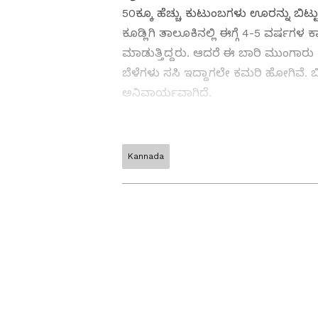
50ಕ್ಕೂ ಹೆಚ್ಚು ಕುಟುಂಬಗಳು ಊರನ್ನು ಬಿಟ್
ಕೂಡ್ಲಿಗಿ ತಾಲೂಕಿನಲ್ಲಿ ಈಗ್ಗೆ 4-5 ವರ್ಷ
ಮಾಡುತ್ತಿದ್ದರು. ಆದರೆ ಈ ಬಾರಿ ಮುಂಗಾರು ಕ
ಬೆಳೆಗಳು ಸಸಿ ಇದ್ದಾಗಲೇ ಕಮರಿ ಹೋಗಿವೆ. ಬಿ
ಅನಿವಾರ್ಯವಾಗಿದೆ.
Kannada
Read the latest news, updates 
(ವಿಜಯನಗರ ಸುದ್ದಿ) in Karnataka
governance, development works
heritage), environment, crime, 
Related Articles
ABOUT THE AUTHOR
೨೦೨೯ಕ್ಕೆ ಮಂಡ್ಯ ಸಾವಯವ ಕೃಷಿ
SN
Sujatha NR
ಜಿಲ್ಲೆಯಾಗಿ ಘೋಷಣೆಯಾಗಲಿ:
ನಿಶ್ಚಲಾನಂದನಾಥ ಸ್ವಾಮೀ