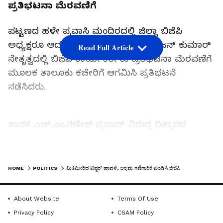
ಪ್ರತಿಭಟನಾ ಮೆರವಣಿಗೆ
ಪಟ್ಟಣದ ಹಳೇ ಪ್ರವಾಸಿ ಮಂದಿರದಲ್ಲಿ ಜಿಲ್ಲಾ ಬಿಜೆಪಿ
ಅಧ್ಯಕ್ಷರೂ ಆದ ಮಾಜಿ ಶಾಸಕ ಸಿ.ಎಸ್.ನಿರಂಜನ್‌ ಕುಮಾರ್‌
Read Full Article
ನೇತೃತ್ವದಲ್ಲಿ ಬಿಜೆಪಿ ಕಾರ್ಯಕರ್ತರು ಪ್ರತಿಭಟನಾ ಮೆರವಣಿಗೆ
ಮೂಲಕ ತಾಲೂಕು ಕಚೇರಿಗೆ ಆಗಮಿಸಿ ಪ್ರತಿಭಟನೆ
ನಡೆಸಿದರು.
ಶಾಸಕ ಎಚ್.ಎಂ.ಗಣೇಶ್‌ ಪ್ರಸಾದ್‌ ವಿರುದ್ಧ ಧಿಕ್ಕಾರದ
ಘೋಷಣೆಗಳನ್ನು ಕೂಗಿ , ಟಿಪ್ಪರ್‌ ಹಾವಳಿ ನಿಲ್ಲಿಸಿ, ಇಲ್ಲವೇ
ರಾಜೀನಾಮೆ ಕೊಟ್ಟು ಮನೆಗೆ ಹೋಗಿ ಎಂದು ಆಕ್ರೋಶ
LATEST VIDEOS
ವ್ಯಕ್ತಪಡಿಸಿದರು.
HOME
POLITICS
ಮಿತಿಮೀರಿದ ಟಿಪ್ಪರ್‌ ಹಾವಳಿ, ಅಕ್ರಮ ಗಣಿಗಾರಿಕೆ ಖಂಡಿಸಿ ಬಿಜೆಪಿ ಪ್ರತಿಭಟನೆ
About Website
Terms Of Use
Related Articles
Privacy Policy
CSAM Policy