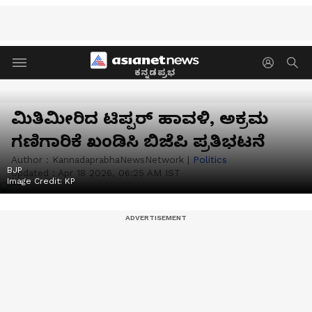
ಕನ್ನಡಪ್ರಭ
ಮಿತಿಮೀರಿದ ಟಿಪ್ಪರ್‌ ಹಾವಳಿ, ಅಕ್ರಮ
ಗಣಿಗಾರಿಕೆ ಖಂಡಿಸಿ ಬಿಜೆಪಿ ಪ್ರತಿಭಟನೆ
Author :
KannadaprabhaNewsNetwork
|
Politics
BJP
Updated :
Apr 18 2026, 06:25 AM IST
Image Credit:
KP