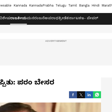
wsable
Kannada
KannadaPrabha
Telugu
Tamil
Bangla
Hindi
Marath
ವಿಶೇಷ
ರಾಜಕೀಯ
ಮನರಂಜನೆ
ಅಪರಾಧ
ಕ್ರೀಡೆ
ಕರ್ನಾಟಕ
ಇ- ಪೇಪರ್
ತಪ್ಪಿತು: ಪರಂ ಬೇಸರ