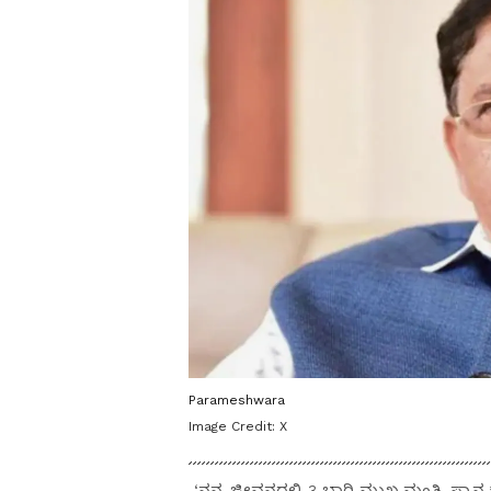
Parameshwara
Image Credit:
X
‘ನನ್ನ ಜೀವನದಲ್ಲಿ 3 ಬಾರಿ ಮುಖ್ಯಮಂತ್ರಿ ಸ್ಥ