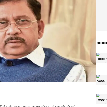
RECO
ಾನ ಕೈತಪ್ಪಿದೆ’ ಎಂದು ಉಪ ಮುಖ್ಯಮಂತ್ರಿ, ಕಂದಾಯ ಸಚಿವ