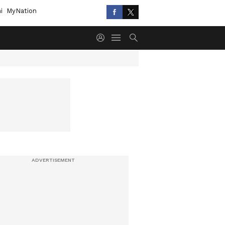
i
MyNation