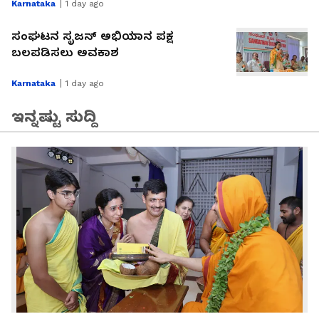
Karnataka
1 day ago
ಸಂಘಟನ ಸೃಜನ್ ಅಭಿಯಾನ ಪಕ್ಷ
ಬಲಪಡಿಸಲು ಅವಕಾಶ
Karnataka
1 day ago
ಇನ್ನಷ್ಟು ಸುದ್ದಿ