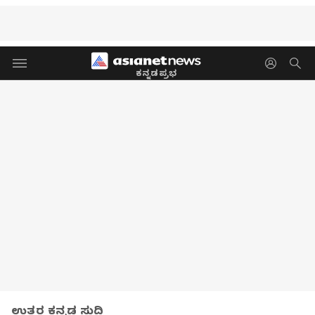
ಕನ್ನಡಪ್ರಭ
ಉತ್ತರ ಕನ್ನಡ ಸುದ್ದಿ