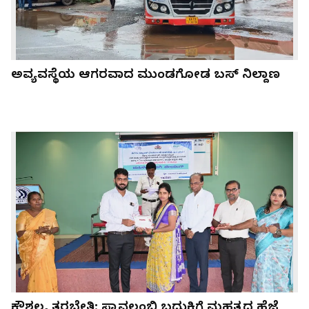
ಅವ್ಯವಸ್ಥೆಯ ಆಗರವಾದ ಮುಂಡಗೋಡ ಬಸ್ ನಿಲ್ದಾಣ
ಕೌಶಲ್ಯ ತರಬೇತಿ: ಸ್ವಾವಲಂಬಿ ಬದುಕಿಗೆ ಮಹತ್ವದ ಹೆಜ್ಜೆ